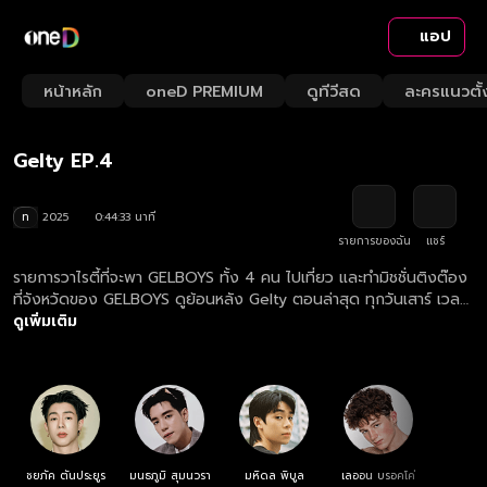
แอป
Playback
/
Mute
หน้าหลัก
oneD PREMIUM
ดูทีวีสด
ละครแนวตั้
Loaded
:
Rate
2.23%
Gelty EP.4
ท
2025
0:44:33 นาที
รายการของฉัน
แชร์
รายการวาไรตี้ที่จะพา GELBOYS ทั้ง 4 คน ไปเที่ยว และทำมิชชั่นติงต๊อง
ที่จังหวัดของ GELBOYS ดูย้อนหลัง Gelty ตอนล่าสุด ทุกวันเสาร์ เวลา
22:30 น.
ดูเพิ่มเติม
ชยภัค ตันประยูร
มนธภูมิ สุมนวรา
มหิดล พิบูล
เลออน บรอคโค่