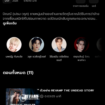
น13+
2025
0:43:10 นาที
รายการของฉัน
แชร์
ปัณณ์ (เปรม-วรุศ) ชายหนุ่มเจ้าของร้านขายวัตถุโบราณได้รับการว่าจ้าง
จากเพื่อนสนิทให้ไปซ่อมภาพวาด แต่ปัณณ์กลับถูกเศษกระจกบาดจน
เลือดไปเปื้อนกับภาพเขียนเข้าโดยไม่ตั้งใจ ทำให้ รามิล (บุ๋น-นพณัฐ)
ดูเพิ่มเติม
ทายาทคนสุดท้ายของตระกูลแวมไพร์ที่ถูกผนึกไว้ในภาพวาดมากกว่าร้อย
ปีฟื้นขึ้นมา ทว่ารามิลกลับไร้พลังและกำลังถูกกลุ่ม “ฮันเตอร์” นักล่า
แวมไพร์ตามล่า ปัณณ์จึงจำเป็นต้องช่วยเหลือรามิลให้พลังของเขาฟื้นคืน
ด้วยการออกตามหาบริวารตนอื่นๆ จนทำให้ความสัมพันธ์ของทั้งคู่ค่อยๆ
พัฒนาขึ้น การเดินทางของปัณณ์ รามิล และกลุ่มฮันเตอร์ที่กำลังตามล่า
ครั้งนี้จะเป็นยังไง และความสัมพันธ์ระหว่างมนุษย์กับแวมไพร์จะสามารถ
รักกันได้ไหม
นพณัฐ กันทะชัย
วรุศ ชวลิตรุจิวงษ์
จิรันธนิน ตรัยรัตน
ตฤณสิษฐ์ อิสระ
ณภัทร พั
ยนต์
พงศ์พร
ตอนทั้งหมด (11)
ตัวอย่าง REVAMP THE UNDEAD STORY
0:03:05 นาที