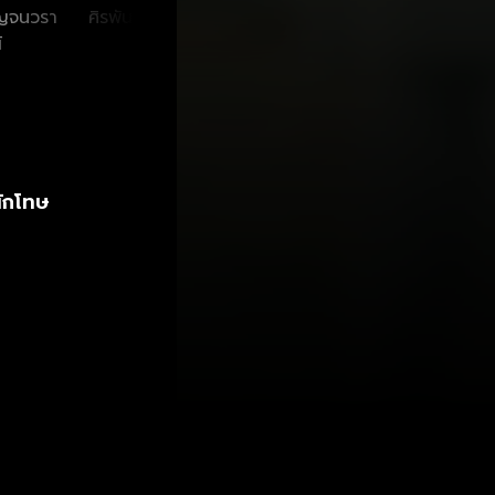
าญจนวรา
ศิรพันธ์ วัฒนจินดา
อุษา เสมคำ
ฟาริ
์
นักโทษ