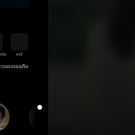
งฉัน
แชร์
ียวของเธอคือ