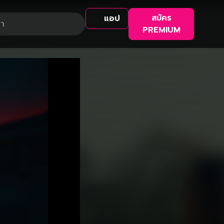
สมัคร
แอป
PREMIUM