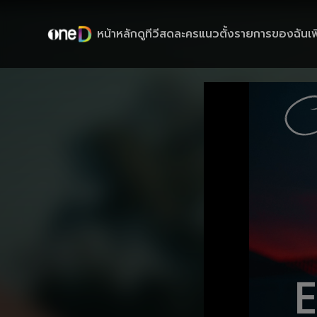
หน้าหลัก
ดูทีวีสด
ละครแนวตั้ง
รายการของฉัน
เพ