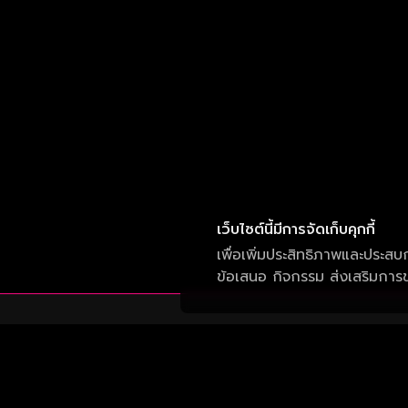
เว็บไซต์นี้มีการจัดเก็บคุกกี้
เพื่อเพิ่มประสิทธิภาพและประสบ
ข้อเสนอ กิจกรรม ส่งเสริมการขา
บริษัท วัน สามสิบเอ็ด จำกัด
เลขที่ 50 อาคาร จีเอ็มเอ็ม แกรมมี่ เพลส ถนน
สุขุมวิท แขวงคลองเตยเหนือ เขต วัฒนา กรุงเทพ