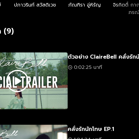
์
ปภาวรินท์ สวัสดิเวช
ภัณฑิรา อู่หิรัญ
จิรกิตติ์ ก
ภรณ
 (9)
ตัวอย่าง ClaireBell คลั่งรัก
0:02:25 นาที
คลั่งรักนักโทษ EP.1