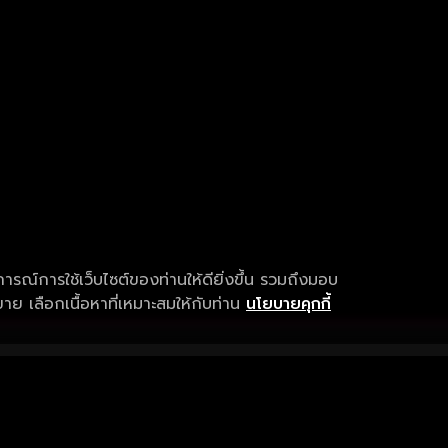
การณ์การใช้เว็บไซต์ของท่านให้ดียิ่งขึ้น รวมถึงมอบ
ย เลือกเนื้อหาที่เหมาะสมให้กับท่าน
นโยบายคุกกี้
เงื่อนไขการให้บริการ
การสนับสนุนแ
ข้อกำหนดและเงื่อนไขการใช้งาน
คำถามที่พบบ่อ
นโยบายความเป็นส่วนตัว
แจ้งปัญหาการใ