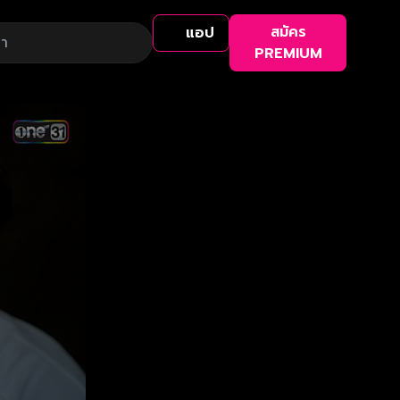
สมัคร
แอป
PREMIUM