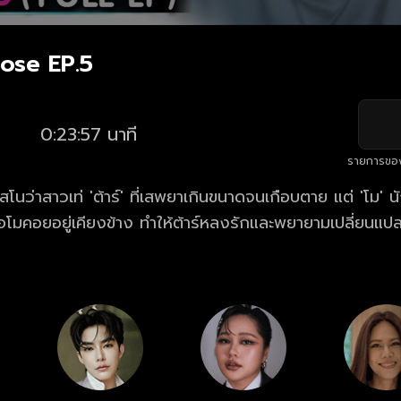
ose EP.5
0:23:57 นาที
รายการขอ
โนว่าสาวเท่ 'ต้าร์' ที่เสพยาเกินขนาดจนเกือบตาย แต่ 'โม' 
มื่อโมคอยอยู่เคียงข้าง ทำให้ต้าร์หลงรักและพยายามเปลี่ยนแป
เพราะไม่อยากคบคนเจ้าชู้และติดยา แต่สุดท้ายก็ยอมเปิดใจ ท
ลอน เมื่อต้าร์หวนกลับไปเสพยาอีกครั้งจนเกือบเอาชีวิตไม่รอด!