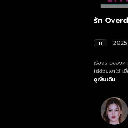
รัก Overd
ท
2025
เรื่องราวของคาส
ได้ช่วยเขาไว้ เ
เธอ แม้โมลังเล
ดูเพิ่มเติม
ทั้งคู่ยังสั่นค