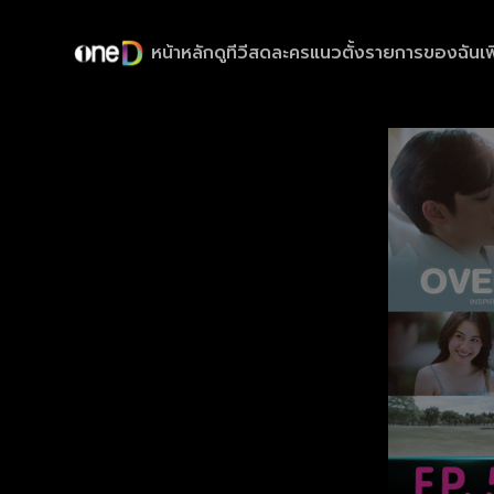
หน้าหลัก
ดูทีวีสด
ละครแนวตั้ง
รายการของฉัน
เพ