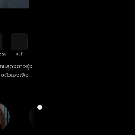
งฉัน
แชร์
นักแสดงดาวรุ่ง
ลงตัวเองเพื่อ
ว่าความรักของ