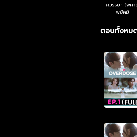
ศวรรยา ไพศา
พยัคฆ์
ตอนทั้งหมด