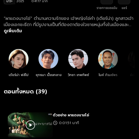
น13+
2025
0:41:17 นาที
รายการของฉัน
แชร์
“ผาแดงนางไอ่” ตำนานความรักของ เจ้าหญิงไอ่คำ (เดียร์น่า) ลูกสาวเจ้า
เมืองเอกชะธีตา ที่มีรูปงามเป็นที่ต้องตาต้องใจชายหนุ่มทั้งในเมืองและ
ต่างเมือง ซึ่งหนึ่งในนั้นคือ ผาแดง (ก้อง) เจ้าชายหนุ่มแห่งเมืองผาโพง
ดูเพิ่มเติม
รวมถึง พังคี (ตูมตาม) พญานาคผู้ครองเมืองบาดาล ก็หมายปองและ
ยอมทำทุกทางเพื่อช่วงชิงเจ้าหญิงไอ่คำมาเป็นคู่ครอง จนทำให้เกิด
โศกนาฏกรรมเมืองทั้งเมืองล่มสลาย วิญญาณชาวเมืองนับแสนต้องจม
อยู่ใต้น้ำ แต่ด้วยบ่วงกรรมที่ได้ทำร่วมกันมา กลายเป็นเหตุส่งผลให้พวก
เขาทั้ง 3 คน กลับมาเกิดใหม่เพื่อสะสางปมรัก ปมแค้นในอดีต ทั้ง ไอรดา
(เดียร์น่า), คำสิงห์ (ตูมตาม) และกรวิชญ์ (ก้อง) ในภพชาตินี้พวกเขาจะ
ชดใช้บ่วงกรรมกันหมดหรือไม่ หรือจะต้องผูกกรรมกันต่อไปอีก แล้วไอ
เดียร์น่า ฟลีโป
ยุทธนา เปื้องกลาง
วิทยา เทพทิพย์
ไมค์ ภิรมย์พร
อ๋อลี่
รดาจะช่วยไถ่ถอนคำสาป ปลดปล่อยวิณญาณชาวเมืองที่จมอยู่ใต้บาดาล
ได้สำเร็จหรือไม่?
ตอนทั้งหมด (39)
ตัวอย่าง ผาแดงนางไอ่
0:01:51 นาที