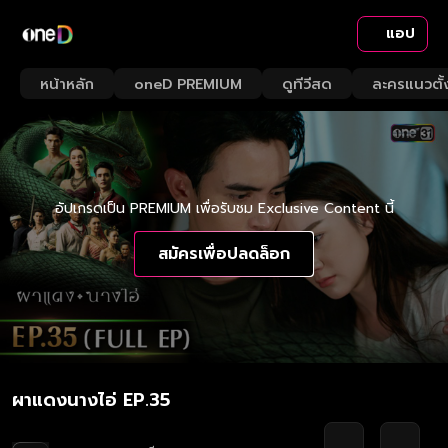
แอป
หน้าหลัก
oneD PREMIUM
ดูทีวีสด
ละครแนวตั้
อัปเกรดเป็น PREMIUM เพื่อรับชม Exclusive Content นี้
สมัครเพื่อปลดล็อก
ผาแดงนางไอ่ EP.35