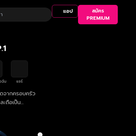
สมัคร
แอป
PREMIUM
.1
งฉัน
แชร์
กิดจากครอบครัว
ละถือเป็น
ือกคบใครเป็นแฟน