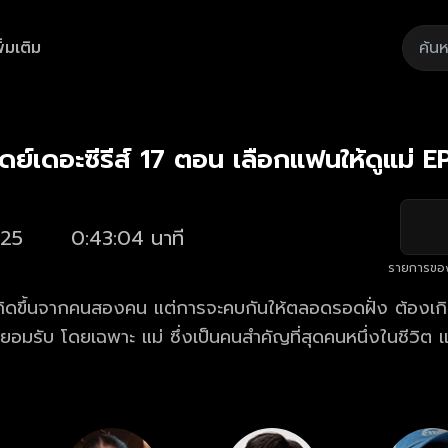
ิ่มเติม
Playback
/
Mute
Loaded
:
Rate
2.30%
ย์เดอะซีรีส์ 17 ตอน เลือกแฟนให้ดูแม่ EP
25
0:43:04 นาที
รายการขอ
เกิดขึ้นจากคนสองคน แต่การจะคบกันให้ตลอดรอดฝั่ง ต้องเ
อมรับ โดยเฉพาะ แม่ ซึ่งเป็นคนสำคัญที่สุดคนหนึ่งในชีวิต แ
จะทำให้ความรักไปต่อได้หรือไม่... จนหลายคนเชื่อว่าการจะเล
่ใจด้วยว่า... แม่ของเขาเป็นยังไง