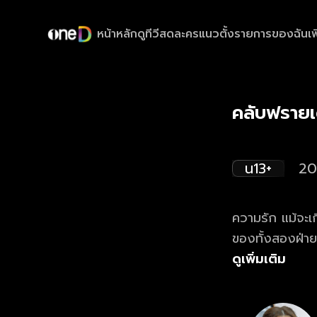
หน้าหลัก
ดูทีวีสด
ละครแนวตั้ง
รายการของฉัน
เพ
คลับฟรายเด
น13+
20
ความรัก แม้จะ
ของทั้งสองฝ่ายย
ตัวแปรสำคัญที่
ดูเพิ่มเติม
นั้น ต้องดูให้แน