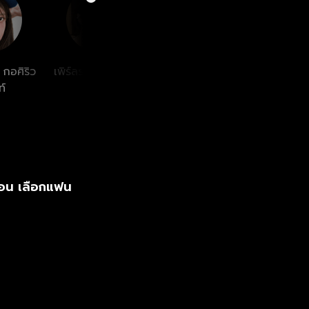
 กอศิริว
เพิร์ลรดา งามรุ่งศิริ
์
ตอน เลือกแฟน