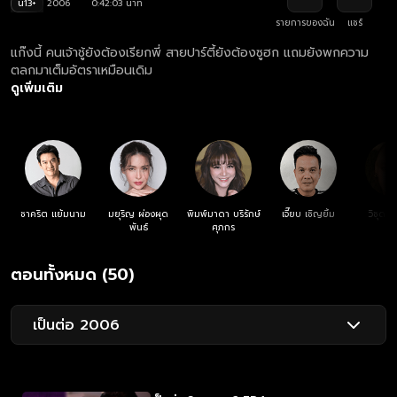
น13+
2006
0:42:03 นาที
รายการของฉัน
แชร์
แก๊งนี้ คนเจ้าชู้ยังต้องเรียกพี่ สายปาร์ตี้ยังต้องซูฮก แถมยังพกความ
ตลกมาเต็มอัตราเหมือนเดิม
ดูเพิ่มเติม
ชาคริต แย้มนาม
มยุริญ ผ่องผุด
พิมพ์มาดา บริรักษ์
เจี๊ยบ เชิญยิ้ม
วิชุดา 
พันธ์
ศุภกร
ตอนทั้งหมด (50)
เป็นต่อ 2006