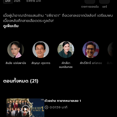
น13+
2025
0:49:16 นาที
รายการของฉัน
แชร์
เมื่อผู้นำอาณาจักรแสนล้าน “รพีธาดา” ถึงเวลาลงจากบัลลังก์ เตรียมพบ
เบื้องหลังศึกสายเลือดตระกูลดัง!
ดูเพิ่มเติม
สินจัย เปล่งพานิช
สัญญา คุณากร
คัทลียา
ศักดิ์สิทธิ์ แท่งทอง
อัมรินทร
แมคอินทอช
ตอนทั้งหมด (21)
ตัวอย่าง ทายาทหมายเลข 1
0:01:59 นาที