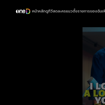
หน้าหลัก
ดูทีวีสด
ละครแนวตั้ง
รายการของฉัน
เพ