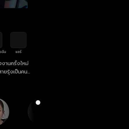
งฉัน
แชร์
างงานครั้งใหม่
ายรุ้งเป็นคน
ลายเป็นคนนิ่งเฉย
าน! ซันก็เลย
ธอก็มีถึง 5