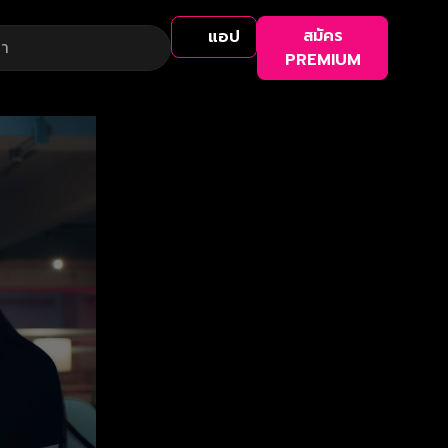
สมัคร
แอป
PREMIUM