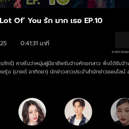
 Lot Of’ You รัก มาก เธอ EP.10
25
0:41:31 นาที
รายการขอ
รภัทร์) คาสโนว่าหนุ่มผู้มีอาชีพรับจ้างหักอกสาว พึ่งได้รับจ้
ยรุ้ง (มายด์ อาทิตยา) นักข่าวสาวประจำสำนักข่าวออนไลน์ ส
ี่ แต่ทว่าในวันต่อๆ มา บุคลิกของสายรุ้งก็เปลี่ยนไป สายรุ้งก
็นมิตร และที่สำคัญ เธอจำเขาไม่ได้เลยทั้งๆ ที่พึ่งเจอกันเมื่อว
าเธอมีอาการแปลกประหลาด คล้ายผู้ป่วยโรคหลายบุคลิก และเ