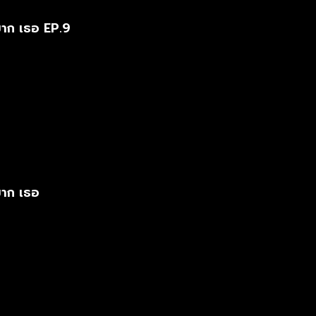
มาก เธอ EP.9
มาก เธอ