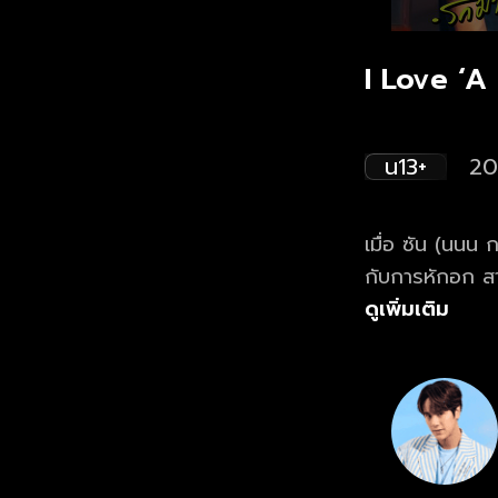
I Love ‘A
น13+
20
เมื่อ ซัน (นนน ก
กับการหักอก สา
มั่นใจ และเซ็กซ
ดูเพิ่มเติม
เย็นชา ไม่ค่อยเป
สืบค้น และพบว่
บุคลิกด้วยกัน!!