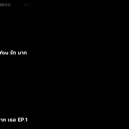
้อแดง
ธณวิน ธีรโพสุการ
ยุทธนา บุญอ้อม
You รัก มาก
มาก เธอ EP.1