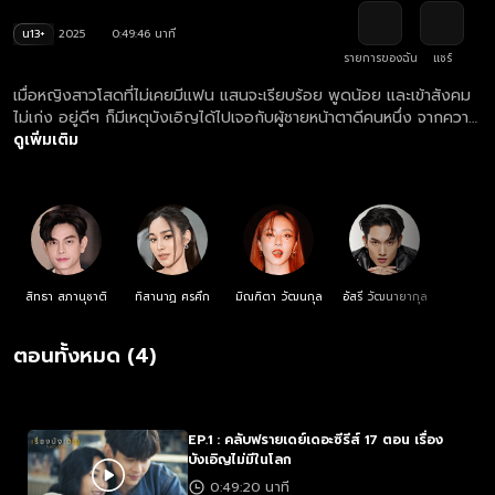
น13+
2025
0:49:46 นาที
รายการของฉัน
แชร์
เมื่อหญิงสาวโสดที่ไม่เคยมีแฟน แสนจะเรียบร้อย พูดน้อย และเข้าสังคม
ไม่เก่ง อยู่ดีๆ ก็มีเหตุบังเอิญได้ไปเจอกับผู้ชายหน้าตาดีคนหนึ่ง จากความ
บังเอิญแรกพบ ผู้ชายคนนั้นกลับพัฒนาความสัมพันธ์ต่อ เขาเริ่มตามจีบ
ดูเพิ่มเติม
เธออย่างจริงจัง จนเธอหลงรักเขาอย่างถอนตัวไม่ขึ้น เขารู้ใจเธอแทบทุก
อย่าง สร้างเรื่องราวเซอร์ไพร้ส์ให้กับเธอเสมอ จนเธอเกิดความคิดที่
ว่า...ผู้ชายคนนี้อาจไม่ใช่แค่ความบังเอิญ แต่คือพรหมลิขิต ที่เธอเฝ้ารอ
คอยมาตลอดทั้งชีวิต!
สิทธา สภานุชาติ
ทิสานาฏ ศรศึก
มิณฑิตา วัฒนกุล
อัสรี วัฒนายากุล
ตอนทั้งหมด (4)
EP.1 : คลับฟรายเดย์เดอะซีรีส์ 17 ตอน เรื่อง
บังเอิญไม่มีในโลก
0:49:20 นาที