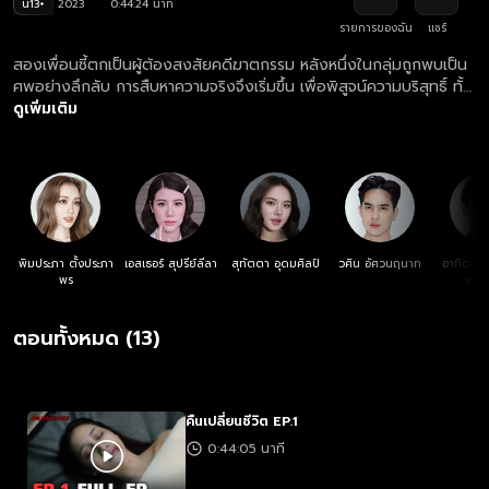
น13+
2023
0:44:24 นาที
รายการของฉัน
แชร์
สองเพื่อนซี้ตกเป็นผู้ต้องสงสัยคดีฆาตกรรม หลังหนึ่งในกลุ่มถูกพบเป็น
ศพอย่างลึกลับ การสืบหาความจริงจึงเริ่มขึ้น เพื่อพิสูจน์ความบริสุทธิ์ ทั้ง
ที่พวกเขาจำอะไรไม่ได้เลยในคืนเกิดเหตุ
ดูเพิ่มเติม
พิมประภา ตั้งประภา
เอสเธอร์ สุปรีย์ลีลา
สุทัตตา อุดมศิลป์
วศิน อัศวนฤนาท
อาทิตย์ ตั
พร
พาณิ
ตอนทั้งหมด (13)
คืนเปลี่ยนชีวิต EP.1
0:44:05 นาที