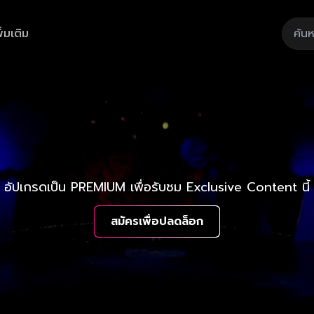
ิ่มเติม
อัปเกรดเป็น PREMIUM เพื่อรับชม Exclusive Content นี้
สมัครเพื่อปลดล็อก