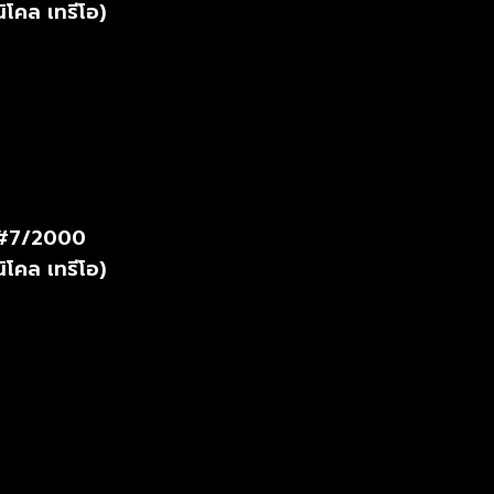
โคล เทรีโอ)
ว์ #7/2000
โคล เทรีโอ)