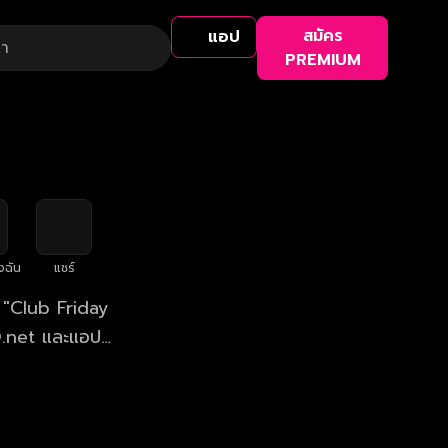
สมัคร
แอป
PREMIUM
งฉัน
แชร์
eD.net และแอปฯ