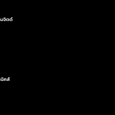
มจิตต์
นิคส์