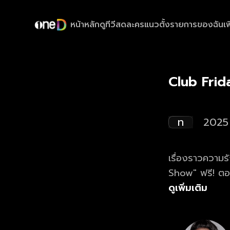
หน้าหลัก
ดูทีวีสด
ละครแนวตั้ง
รายการของฉัน
เพ
Club Frid
ท
2025
เรื่องราวความรัก และ
Show" ฟรี! ตอน
oneD
ดูเพิ่มเติม