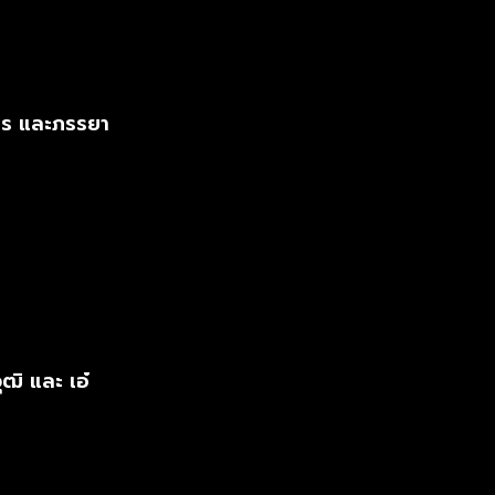
คร และภรรยา
ฒิ และ เอ๋