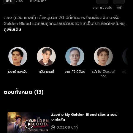
น13+
2025
0:52:56 นาที
รายการของฉัน
แชร์
ตอง (กวิน แคสกี้) เด็กหนุ่มวัย 20 ปีที่เกิดมาพร้อมเลือดพิเศษหรือ
Golden Blood แต่กลับถูกคนรอบตัวบอกว่าเขาเป็นโรคเลือดไหลไม่หยุด
จึงห้ามทำอะไรก็ตามที่เสี่ยงการเลือดออกเด็ดขาด แต่เขาก็ฝ่าฝืนโดยการ
ดูเพิ่มเติม
แอบเข้าไปเป็นเด็กเสิร์ฟในงานอีเวนท์แทนต้นกล้า (นีโอ ตรัย) เพื่อนสนิท
ที่มาจากบ้านเด็กกำพร้าด้วยกัน จึงได้พบกับ มาร์ค (จอส เวอาห์) ทายาท
หนุ่มของอมฤตระกูลอายุ 200 ปี ซึ่งเป็นเจ้าของงานที่จัดขึ้น มาร์ค
พยายามที่จะพาตองหลีกหนีจากคนในงาน แต่ดันเกิดอุบัติเหตุทำให้ตอง
เลือดออกจนเกิดเป็นความวุ่นวายขึ้น เพราะกลิ่นอันหอมหวานของเลือด
นั้นปลุกความกระหายของเหล่าแวมไพร์ รวมถึง นกันต์ (ม่อน ธนัชชัย)
แวมไพร์หนุ่มอายุ 250 ปีซึ่งเป็นทายาทอีกคนของอมฤตระกูลที่ต้องการ
เวอาห์ แสงเงิน
กวิน แคสกี้
อาภาศิริ นิติพน
ธนัชชัย วิจิตรวงศ์
ตรัย นิ่
เลือดพิเศษนี้เช่นกัน มาร์คจะสามารถปกป้องตองจากการถูกล่าของเหล่า
ทอง
แวมไพร์ได้หรือไม่?
ตอนทั้งหมด (13)
ตัวอย่าง My Golden Blood เลือดนายลม
หายใจฉัน
0:03:08 นาที