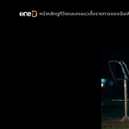
หน้าหลัก
ดูทีวีสด
ละครแนวตั้ง
รายการของฉัน
เพ