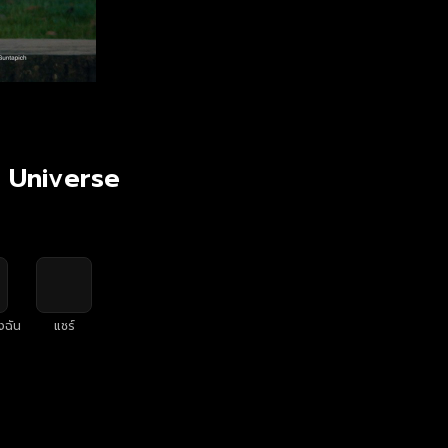
l Universe
งฉัน
แชร์