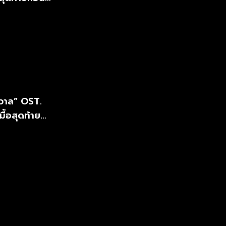
รวาล” OST.
ื้อสุดท้าย
กาศ