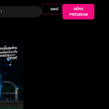
สมัคร
แอป
PREMIUM