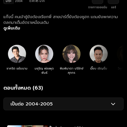
น13+
2004
0:41:45 นาที
รายการของฉัน
แชร์
แก๊งนี้ คนเจ้าชู้ยังต้องเรียกพี่ สายปาร์ตี้ยังต้องซูฮก แถมยังพกความ
ตลกมาเต็มอัตราเหมือนเดิม
ดูเพิ่มเติม
ชาคริต แย้มนาม
มยุริญ ผ่องผุด
พิมพ์มาดา บริรักษ์
เจี๊ยบ เชิญยิ้ม
วิชุดา 
พันธ์
ศุภกร
ตอนทั้งหมด (63)
เป็นต่อ 2004-2005