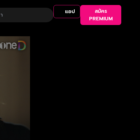
สมัคร
แอป
PREMIUM