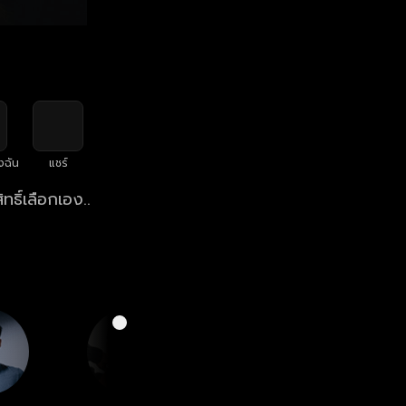
งฉัน
แชร์