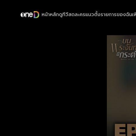
หน้าหลัก
ดูทีวีสด
ละครแนวตั้ง
รายการของฉัน
เพ