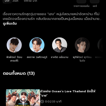
น13+
2025
0:51:02 นาที
รายการของฉัน
แชร์
เรื่องราวความรักสุดวุ่นวายของ “เฮง” หนุ่มโสดนายหน้าจัดหาบ้าน ที่ไม่
เคยมีดวงเรื่องความรัก กลับต้องมากลายเป็นหนุ่มเนื้อหอม เมื่อเจ้านาย
อย่าง “คงเดช” และเพื่อนร่วมงานพ่วงตำแหน่งเพื่อนร่วมบ้านอย่าง “โม่”
ดูเพิ่มเติม
ดันมาตกหลุมรักเขาพร้อมกัน
พิรพัฒน์ วัฒน
สหภาพ วงศ์ราษฎร์
ชาคริต แย้มนาม
พุติพัฒน์ พุทโธนะ
พลอยนิรา 
เศรษสิริ
โมชัย
ศิล
ตอนทั้งหมด (13)
ตัวอย่าง Ossan’s Love Thailand รักนี้ให้
“นาย”
0:02:33 นาที