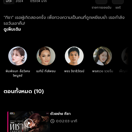
น13+
2024
0:53:04 นาที
รายการของฉัน
แชร์
“ทิชา" เธอผู้เกิดสองครั้ง เพื่อทวงความเป็นคนที่ถูกเหยียบย่ำ เธอกำลัง
รอวันเอาคืน!
ดูเพิ่มเติม
พิมพ์ชนก ลือวิเศษ
เมทินี กิ่งโพยม
พชร จิราธิวัฒน์
พรสรวง รวยรื่น
เพ็ญพักตร
ไพบูลย์
ตอนทั้งหมด (10)
ตัวอย่าง ทิชา
0:02:03 นาที