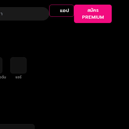
สมัคร
แอป
PREMIUM
งฉัน
แชร์