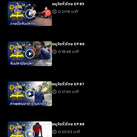
อนุวัตทั่วไทย EP.85
0:21:19 นาที
อนุวัตทั่วไทย EP.86
0:18:48 นาที
อนุวัตทั่วไทย EP.87
0:21:30 นาที
อนุวัตทั่วไทย EP.88
0:20:03 นาที