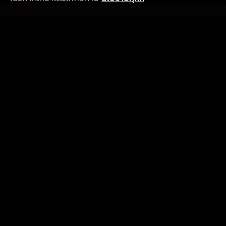
รับประสบการณ์ที่ดีที่สุดบนแอป
ภาษาไทย
คำถามที่พบบ่อย
แจ้งปัญหาการใช้งาน
ข้อกำหนดและเงื่อนไขการใช้งาน
นโยบายความเป็นส่วนตัว
ติดตามเรา
Version 8.1.0