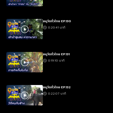
อนุวัตทั่วไทย EP.130
0:20:41 นาที
อนุวัตทั่วไทย EP.131
0:19:10 นาที
อนุวัตทั่วไทย EP.132
0:22:07 นาที