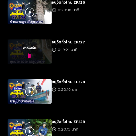
อนุวัตทั่วไทย EP.126
0:20:38 นาที
อนุวัตทั่วไทย EP.127
กำลังเล่น
0:19:21 นาที
อนุวัตทั่วไทย EP.128
0:20:16 นาที
อนุวัตทั่วไทย EP.129
0:20:15 นาที