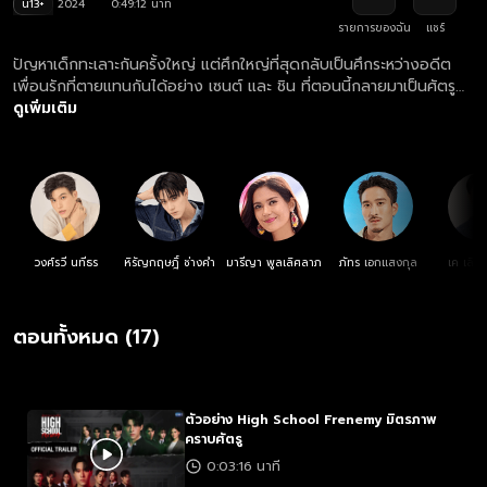
น13+
2024
0:49:12 นาที
รายการของฉัน
แชร์
ปัญหาเด็กทะเลาะกันครั้งใหญ่ แต่ศึกใหญ่ที่สุดกลับเป็นศึกระหว่างอดีต
เพื่อนรักที่ตายแทนกันได้อย่าง เซนต์ และ ชิน ที่ตอนนี้กลายมาเป็นศัตรู
กัน และในเทอมใหม่นี้ก็คือโอกาสที่ทั้งคู่จะได้ฟื้นคืนความสัมพันธ์ หรือไม่ก็
ดูเพิ่มเติม
แตกหักกันไปข้าง!
วงศ์รวี นทีธร
หิรัญกฤษฎิ์ ช่างคำ
มารีญา พูลเลิศลาภ
ภัทร เอกแสงกุล
เค เลิศส
ตอนทั้งหมด (17)
ตัวอย่าง High School Frenemy มิตรภาพ
คราบศัตรู
0:03:16 นาที