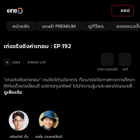
แอป
Playback
/
Mute
หน้าหลัก
oneD PREMIUM
ดูทีวีสด
ละครแนวตั้
Loaded
:
Rate
2.12%
เก่งจริงชิงค่าเทอม : EP.192
ท
2024
0:46:50 นาที
รายการของฉัน
แชร์
"เก่งจริงชิงค่าเทอม" เกมโชว์ด้านวิชาการ ที่จะมาเปิดโอกาสทางการศึกษา
ให้กับเด็กเก่งเรียนดี แต่ขาดทุนทรัพย์ ได้นำความรู้มาประลองปัญญาเพื่อ
ชิงทุนการศึกษา ดูย้อนหลังรายการ เก่งจริงชิงค่าเทอม ตอนใหม่ล่าสุด
ดูเพิ่มเติม
ครบทุกตอน ทางเว็บไซต์ oneD.net และแอปฯ oneD
ศรัณภัสร์ ตั้ง
ธงชัย ประสงค์สันติ