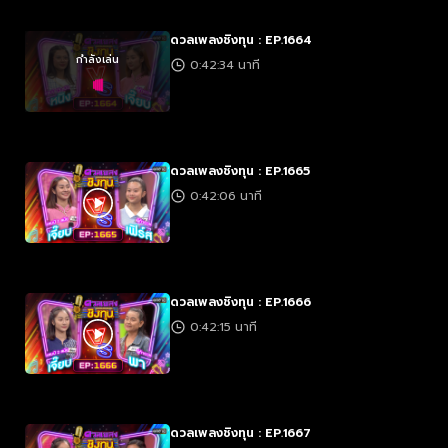
ดวลเพลงชิงทุน : EP.1664
กำลังเล่น
0:42:34 นาที
ดวลเพลงชิงทุน : EP.1665
0:42:06 นาที
ดวลเพลงชิงทุน : EP.1666
0:42:15 นาที
ดวลเพลงชิงทุน : EP.1667