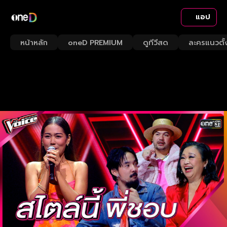
แอป
หน้าหลัก
oneD PREMIUM
ดูทีวีสด
ละครแนวตั้