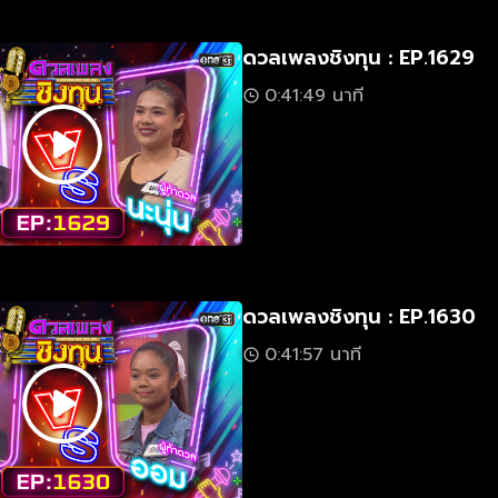
ดวลเพลงชิงทุน : EP.1629
0:41:49 นาที
ดวลเพลงชิงทุน : EP.1630
0:41:57 นาที