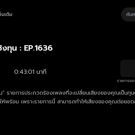
ิ่มเติม
Playback
/
Mute
Loaded
:
Rate
2.31%
งทุน : EP.1636
0:43:01 นาที
รายการขอ
" รายการประกวดร้องเพลงที่จะเปลี่ยนเสียงของคุณเป็นทุนตั
้ให้พร้อม เพราะรายการนี้ สามารถทำให้เสียงของคุณต่อยอด
การ ดวลเพลงชิงทุน ตอนใหม่ล่าสุด ครบทุกตอน ทางเว็บไซ