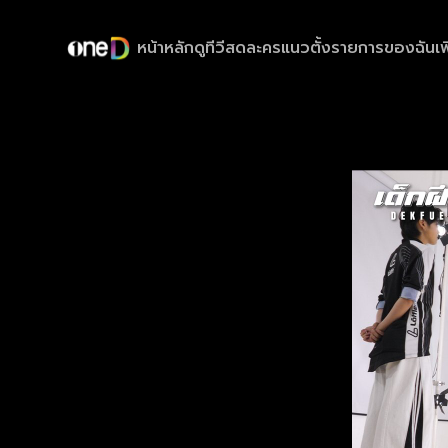
หน้าหลัก
ดูทีวีสด
ละครแนวตั้ง
รายการของฉัน
เพ