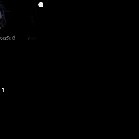
งสวัสดิ์
จุฬามาศ ดำรักษ์
บุปผา จันละคร
กีน
เ
 1