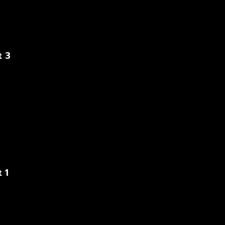
t 3
 1