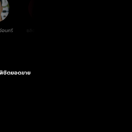
่อนศรี
ชลิตา ส่วนเสน่ห์
สมบัษร ถิระสาโรช
สุจิรา
จพิชิตยอดขาย