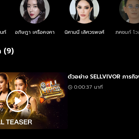
นท์
อภิษฎา เครือคงคา
นิศามนี เลิศวรพงศ์
ภคชนก์ โวอ
 (9)
ตัวอย่าง SELLVIVOR ภารกิ
0:00:37 นาที