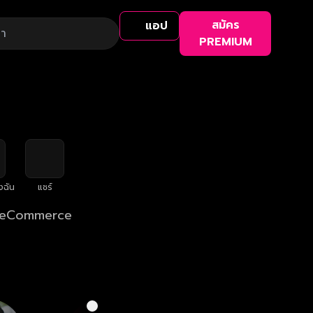
สมัคร
แอป
PREMIUM
งฉัน
แชร์
บบ eCommerce