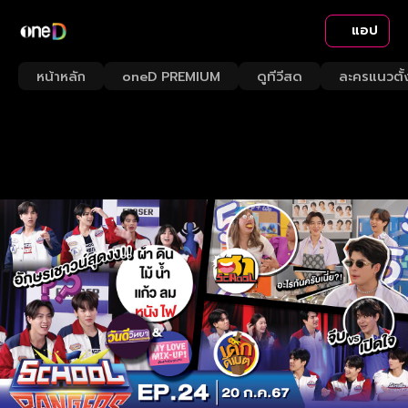
แอป
หน้าหลัก
oneD PREMIUM
ดูทีวีสด
ละครแนวตั้