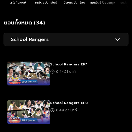
เลโอ โซสเซย์
ณฉัตร จันทพันธ์
วีรยุทธ จันทร์สุข
คณพันธ์ ปุ้ยตระกูล
ธนวัฒน์ 
ไพศ
ตอนทั้งหมด (34)
School Rangers
School Rangers EP.1
0:44:51 นาที
School Rangers EP.2
0:49:27 นาที