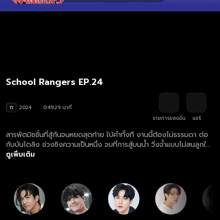
School Rangers EP.24
ท
2024
0:49:29 นาที
รายการของฉัน
แชร์
สารพัดมิชชั่นที่สู้กันจนหยดสุดท้าย ใบ้คำทั้งที งานนี้ต้องไม่ธรรมดา ต่อ
กับบันไดลิง ช่วงชิงความเป็นหนึ่ง จบที่การสู้บนน้ำ วิ่งจ้ำแบบไม่สนลูกใคร
เตรียมตัวพบกับความสนุก
ดูเพิ่มเติม