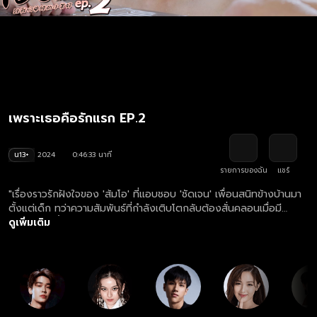
เพราะเธอคือรักแรก EP.2
น13+
2024
0:46:33 นาที
รายการของฉัน
แชร์
"เรื่องราวรักฝังใจของ 'ส้มโอ' ที่แอบชอบ 'ชัดเจน' เพื่อนสนิทข้างบ้านมา
ตั้งแต่เด็ก ทว่าความสัมพันธ์ที่กำลังเติบโตกลับต้องสั่นคลอนเมื่อมี
นักกีฬาว่ายน้ำหนุ่มสุดหล่อเข้ามาขายขนมจีบ ร่วมลุ้นไปกับเส้นทางความรัก
ดูเพิ่มเติม
มิตรภาพ และความผูกพันหลากหลายรสชาติจากวัยเด็กสู่วัยผู้ใหญ่ที่ชวน
ให้คุณคิดถึงรักครั้งแรก!"