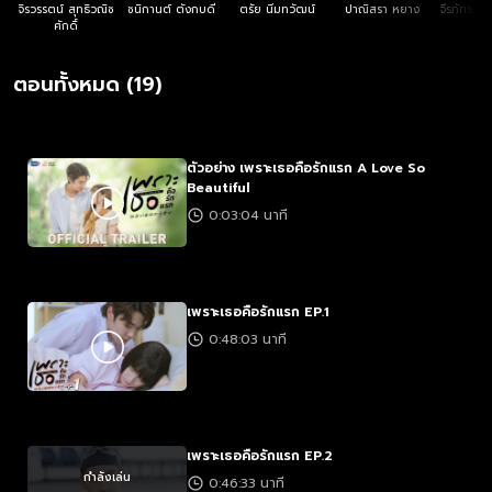
จิรวรรตน์ สุทธิวณิช
ชนิกานต์ ตังกบดี
ตรัย นิ่มทวัฒน์
ปาณิสรา หยาง
จีรภัทร พ
ศักดิ์
ตอนทั้งหมด (19)
ตัวอย่าง เพราะเธอคือรักแรก A Love So
Beautiful
0:03:04 นาที
เพราะเธอคือรักแรก EP.1
0:48:03 นาที
เพราะเธอคือรักแรก EP.2
กำลังเล่น
0:46:33 นาที