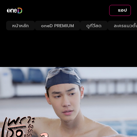
แอป
หน้าหลัก
oneD PREMIUM
ดูทีวีสด
ละครแนวตั้