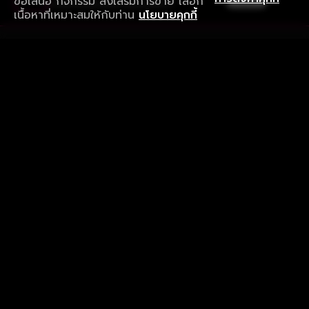
ข้อเสนอ กิจกรรม ส่งเสริมการขาย เลือก
ดาวน์โหลดแอปเพื่อการรับชมที่ดีกว่า
เนื้อหาที่เหมาะสมให้กับท่าน
นโยบายคุกกี้
รับประสบการณ์ที่ดีที่สุดบนแอป
ภาษาไทย
คำถามที่พบบ่อย
แจ้งปัญหาการใช้งาน
ข้อกำหนดและเงื่อนไขการใช้งาน
นโยบายความเป็นส่วนตัว
ติดตามเรา
Version 8.1.0