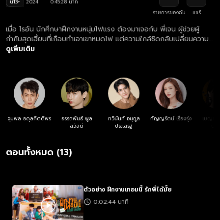
น13+
2024
0:45:28 นาที
รายการของฉัน
แชร์
เมื่อ ไรอัน นักศึกษาฝึกงานหนุ่มไฟแรง ต้องมาเจอกับ พี่เจน ผู้ช่วยผู้
กำกับสุดเฮี้ยบที่เกือบทำเอาเขาหมดไฟ แต่ความใกล้ชิดกลับเปลี่ยนความ
ทุกข์เป็นความหวั่นไหว จนกลายเป็นภารกิจพิชิตใจรุ่นพี่สุดท้าทาย
ดูเพิ่มเติม
ท่ามกลางสีสันของก๊วนเพื่อนฝึกงานที่จะมาร่วมลุ้นว่า งานนี้จะรุ่ง หรือรัก
จะปัง!
จุมพล อดุลกิตติพร
อรรถพันธ์ พูล
ทวินันท์ อนุกูล
กัญญรัตน์ เรืองรุ่ง
เบญญาภ
สวัสดิ์
ประเสริฐ
ประ
ตอนทั้งหมด (13)
ตัวอย่าง ฝึกงานเทอมนี้ รักพี่ได้มั้ย
0:02:44 นาที