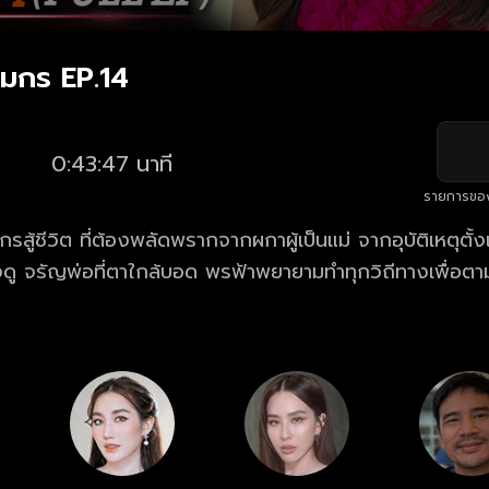
มกร EP.14
0:43:47 นาที
รายการขอ
ู้ชีวิต ที่ต้องพลัดพรากจากผกาผู้เป็นแม่ จากอุบัติเหตุตั้
ยงดู จรัญพ่อที่ตาใกล้บอด พรฟ้าพยายามทำทุกวิถีทางเพื่อตา
รัวได้กลับมาอยู่พร้อมหน้าพร้อมตาอีกครั้ง ซึ่งเธอมีเพียงส
เดียวที่มี โดยพรฟ้ายังได้รับความช่วยเหลือจาก อัศวินเจ้าขอ
บชอบเธอตั้งแต่แรกเจอ พรฟ้าจะตามหาแม่เจอหรือไม่ และเธอต้
บ้าง