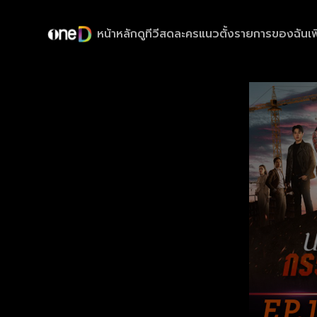
หน้าหลัก
ดูทีวีสด
ละครแนวตั้ง
รายการของฉัน
เพ