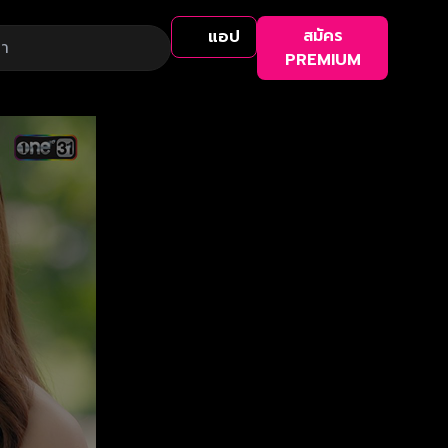
สมัคร
แอป
PREMIUM