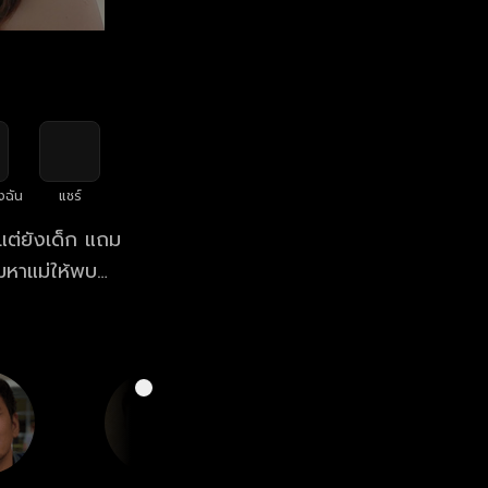
งฉัน
แชร์
งแต่ยังเด็ก แถม
มหาแม่ให้พบ
ร้อยคอครึ่ง
งบริษัทรับเหมา
องฝ่าฟันกับ