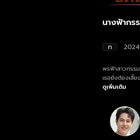
นางฟ้ากรร
ท
2024
พรฟ้าสาวกรรมกรส
เธอยังต้องเลี้
โดยหวังให้ครอบค
ดูเพิ่มเติม
หัวใจเป็นเบาะแส
ก่อสร้าง ที่แอ
อุปสรรคอะไรอีก