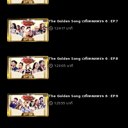
The Golden Song เวทีเพลงเพราะ 6 : EP.7
1:24:17 นาที
The Golden Song เวทีเพลงเพราะ 6 : EP.8
1:23:05 นาที
The Golden Song เวทีเพลงเพราะ 6 : EP.9
1:25:55 นาที