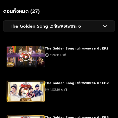
ตอนทั้งหมด (27)
The Golden Song เวทีเพลงเพราะ 6
The Golden Song เวทีเพลงเพราะ 6 : EP.1
1:26:11 นาที
The Golden Song เวทีเพลงเพราะ 6 : EP.2
1:05:16 นาที
The Golden Song เวทีเพลงเพราะ 6 : EP.3