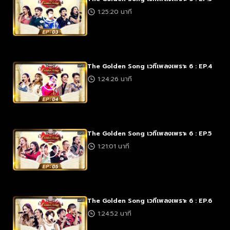
1:25:20 นาที
The Golden Song เวทีเพลงเพราะ 6 : EP.4
1:24:26 นาที
The Golden Song เวทีเพลงเพราะ 6 : EP.5
1:21:01 นาที
The Golden Song เวทีเพลงเพราะ 6 : EP.6
1:24:52 นาที