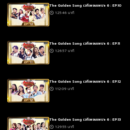
The Golden Song เวทีเพลงเพราะ 6 : EP.10
1:25:46 นาที
The Golden Song เวทีเพลงเพราะ 6 : EP.11
1:26:57 นาที
The Golden Song เวทีเพลงเพราะ 6 : EP.12
1:12:09 นาที
The Golden Song เวทีเพลงเพราะ 6 : EP.13
1:29:55 นาที