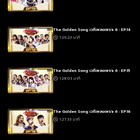
The Golden Song เวทีเพลงเพราะ 6 : EP.14
1:29:23 นาที
The Golden Song เวทีเพลงเพราะ 6 : EP.15
1:28:03 นาที
The Golden Song เวทีเพลงเพราะ 6 : EP.16
1:27:33 นาที