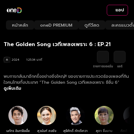
แอป
Playback
/
Mute
หน้าหลัก
oneD PREMIUM
ดูทีวีสด
ละครแนวตั้
Loaded
:
Rate
1.16%
The Golden Song เวทีเพลงเพราะ 6 : EP.21
ท
2024
1:25:34 นาที
รายการของฉัน
แชร์
พบการกลับมาอีกครั้งอย่างยิ่งใหญ่!! ของรายการประกวดร้องเพลงที่กิน
ใจคนไทยทั้งประเทศ “The Golden Song เวทีเพลงเพราะ ซีซั่น 6”
ดูเพิ่มเติม
นภัทร อินทร์ใจเอื้อ
สุวนันท์ คงยิ่ง
สุธีศักดิ์ ภักดีเทวา
สุดา ชื่นบาน
กิตติ เชี่