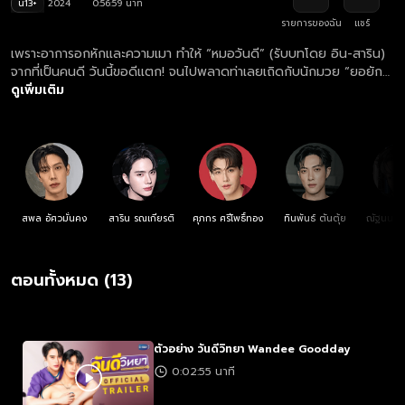
น13+
2024
0:56:59 นาที
รายการของฉัน
แชร์
เพราะอาการอกหักและความเมา ทำให้ “หมอวันดี” (รับบทโดย อิน-สาริน)
จากที่เป็นคนดี วันนี้ขอดีแตก! จนไปพลาดท่าเลยเถิดกับนักมวย “ยอยัก
เผด็จศึก” (รับบทโดย เกรท-สพล) จากความสัมพันธ์แบบ One Night
ดูเพิ่มเติม
Stand ดันมีเหตุให้ต้องกลายมาเป็น “แฟน” with benefits! จากที่ตกลง
กันว่าจะเป็นแค่แฟนปลอมๆ ก็ดันติดใจคิดไปไกลทั้งคู่! แต่เพราะต่างคน
ต่างมีคนในใจเลยไม่กล้ายอมรับหัวใจตัวเองสักที แล้วหมัดฮุคไหนจะใช้มัด
ใจทั้งคู่ไว้ได้
สพล อัศวมั่นคง
สาริน รณเกียรติ
ศุภกร ศรีโพธิ์ทอง
ทินพันธ์ ตันตุ้ย
ณัฐนนท์
ตอนทั้งหมด (13)
ตัวอย่าง วันดีวิทยา Wandee Goodday
0:02:55 นาที