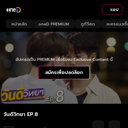
แอป
หน้าหลัก
oneD PREMIUM
ดูทีวีสด
ละครแนวตั้
อัปเกรดเป็น PREMIUM เพื่อรับชม Exclusive Content นี้
สมัครเพื่อปลดล็อก
วันดีวิทยา EP.8