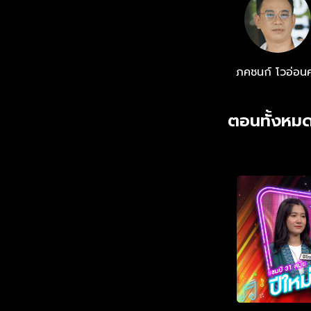
ภคชนก์ โวอ่อนศ
ตอนทั้งหมด