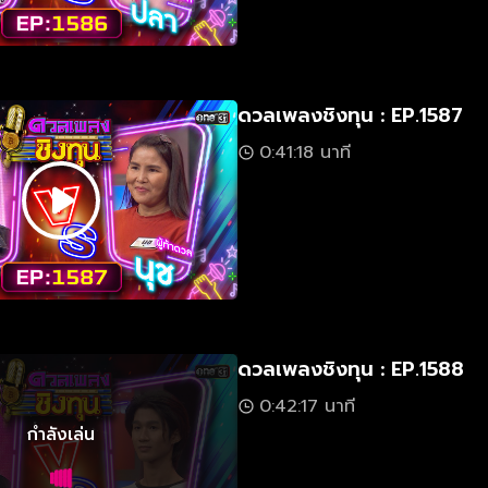
ดวลเพลงชิงทุน : EP.1587
0:41:18 นาที
ดวลเพลงชิงทุน : EP.1588
0:42:17 นาที
กำลังเล่น