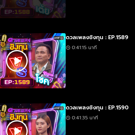
ดวลเพลงชิงทุน : EP.1589
0:41:15 นาที
ดวลเพลงชิงทุน : EP.1590
0:41:35 นาที