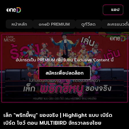
แอป
หน้าหลัก
oneD PREMIUM
ดูทีวีสด
ละครแนวตั้
อัปเกรดเป็น PREMIUM เพื่อรับชม Exclusive Content นี้
สมัครเพื่อปลดล็อก
เล็ก "พริกขี้หนู" ของจริง | Highlight แบบ เบิร์ด
เบิร์ด โชว์ ตอน MULTIBIRD จักรวาลธงไชย