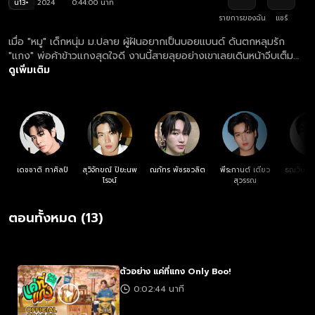
น13+
2024
0:44:00 นาที
รายการของฉัน
แชร์
เมื่อ "หมู" เด็กหนุ่ม ม.ปลาย ผู้ฝันอยากเป็นบอยแบนด์ ดันตกหลุมรัก
"แกง" พ่อค้าข้าวแกงสุดใจดี งานนี้สายลุยอย่างเขาเลยเดินหน้าจีบเต็ม
กำลังไปพร้อมกับการฝึกซ้อมอย่างหนัก จนในที่สุดฝันก็เป็นจริงเมื่อได้เดบิ
ดูเพิ่มเติม
วต์เป็นศิลปินสำเร็จ... แต่ความรักกลับต้องสะดุด เมื่อเขาต้องแลกมันมา
ด้วยกฎเหล็กของค่ายคือ “ห้ามมีแฟนเด็ดขาด!” สุดท้ายแล้วหมูจะเลือก
เดินหน้าต่อในเส้นทางฝัน หรือจะหันหลังกลับมาคว้าหัวใจของแกง?
เดชชาติ ทาศิลป์
สุวิจักขณ์ ปิยะนพ
ณภัทร​ พัชรชวลิต
พีระกานต์ เตียว
ธณวิน ธี
โรจน์
สุวรรณ
ตอนทั้งหมด (13)
ตัวอย่าง แค่ที่แกง Only Boo!
0:02:44 นาที