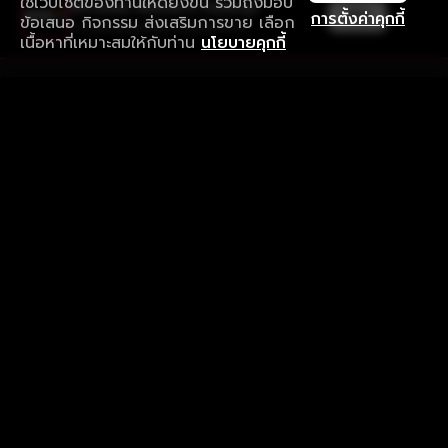
ใช้เว็บไซต์ของท่านให้ดียิ่งขึ้น รวมถึงมอบ
ใช้งานแอป ลื่นไหลกว่า ไม่มีสะดุด
เปิด
การตั้งค่าคุกกี้
ข้อเสนอ กิจกรรม ส่งเสริมการขาย เลือก
ดาวน์โหลดแอปเพื่อการรับชมที่ดีกว่า
เนื้อหาที่เหมาะสมให้กับท่าน
นโยบายคุกกี้
รับประสบการณ์ที่ดีที่สุดบนแอป
ภาษาไทย
คำถามที่พบบ่อย
แจ้งปัญหาการใช้งาน
ข้อกำหนดและเงื่อนไขการใช้งาน
นโยบายความเป็นส่วนตัว
ติดตามเรา