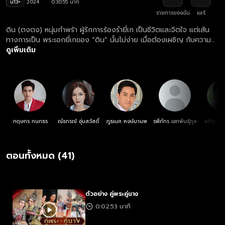
น13+
2024
0:30:55 นาที
รายการของฉัน
แชร์
ดิน (ตงตง) หนุ่มกำพร้า ผู้รักการร้องรำยี่เก เป็นชีวิตและจิตใจ แต่เส้น
ทางการเป็น พระเอกยี่เกของ “ดิน” นั้นไม่ง่าย เมื่อต้องเผชิญ กับความ
น้อยเนื้อต่ำใจในชีวิต ที่ถูกคนดูแคลน ทำให้ ดินเกิดความทะเยอทะยาน
ดูเพิ่มเติม
อยากถีบตัวเองจาก ดินสู่ดาว หวังมีชีวิตที่ดี โดยมี โสน (ปลายฟ้า) เด็ก
สาวสู้ชีวิต ผู้ที่แอบมีใจรักมั่นใน “ดิน” ชายหนุ่ม ผู้เป็นรักแรก และรักเดียว
คอยสนับสนุนทุกย่างก้าวในชีวิต จน “ดิน” ได้ก้าวขึ้นเป็น พระเอกยี่เกรูป
งาม ที่ตกเป็นที่หมายปองของสาวหลายคน
กฤษกร กนกธร
ณัชภรณ์ อุ่นสวัสดิ์
ภูธเนศ หงษ์มานพ
รพีภัทร เอกพันธุ์กุล
อติรุจ ส
ตอนทั้งหมด (41)
ตัวอย่าง คู่พระคู่นาง
0:02:53 นาที