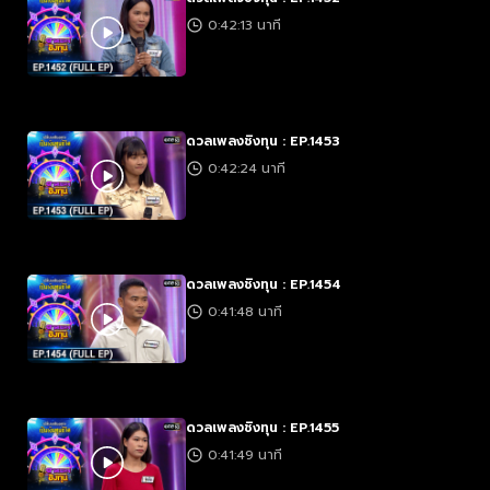
0:42:13 นาที
ดวลเพลงชิงทุน : EP.1453
0:42:24 นาที
ดวลเพลงชิงทุน : EP.1454
0:41:48 นาที
ดวลเพลงชิงทุน : EP.1455
0:41:49 นาที