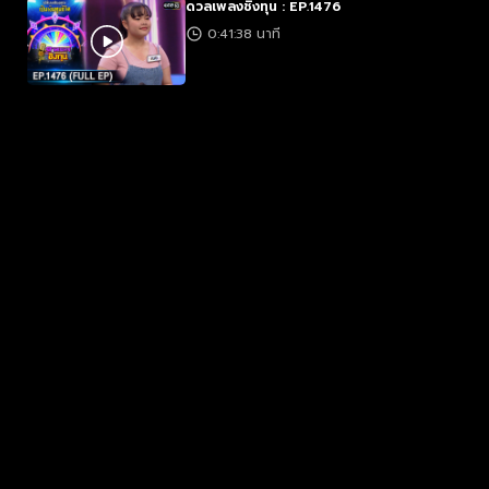
ดวลเพลงชิงทุน : EP.1476
0:41:38 นาที