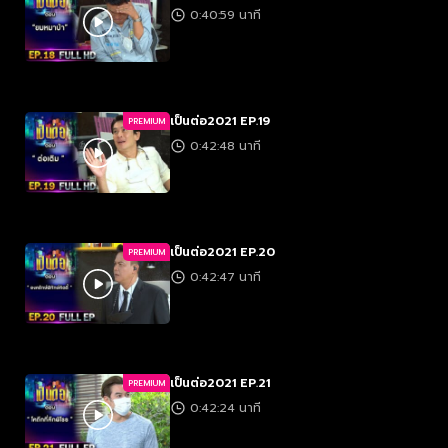
0:40:59 นาที
เป็นต่อ2021 EP.19
PREMIUM
0:42:48 นาที
เป็นต่อ2021 EP.20
PREMIUM
0:42:47 นาที
เป็นต่อ2021 EP.21
PREMIUM
0:42:24 นาที