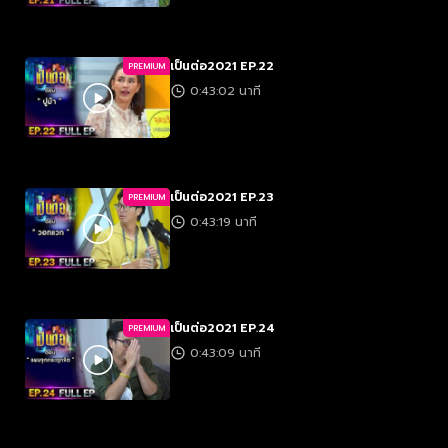
เป็นต่อ2021 EP.22
PREMIUM
0:43:02 นาที
เป็นต่อ2021 EP.23
PREMIUM
0:43:19 นาที
เป็นต่อ2021 EP.24
PREMIUM
0:43:09 นาที