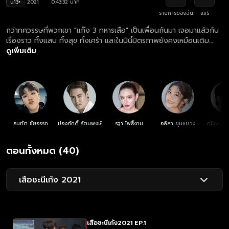
น13+
2021
0:43:32 นาที
รายการของฉัน
แชร์
กว่าทศวรรษที่พวกเขา "แก๊ง 3 ทหารเสือ" เป็นเพื่อนกันมา เจอมาแล้วกับ
เรื่องราว ทั้งแสบ ทั้งสุข ทั้งเศร้า และในปีนี้มิตรภาพยังคงเหมือนเดิม
เพิ่มเติมคือความรักของชะนีเจ๊ออย, เก้งชีต้า และเสือตั้ม ความรักของ
ดูเพิ่มเติม
แก๊ง 3 ทหารเสือ จะลงเอยอย่างไร ?
ธนทัต ชัยอรรถ
ปองศักดิ์ รัตนพงษ์
รฐา โพธิ์งาม
อลิสา ขุนแขวง
ณัชพงศ์พ
ตอนทั้งหมด (40)
เสือชะนีเก้ง 2021
เสือชะนีเก้ง2021 EP.1