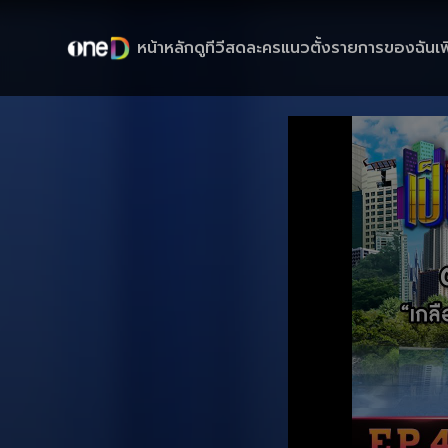
หน้าหลัก
ดูทีวีสด
ละครแนวตั้ง
รายการของฉัน
เพ