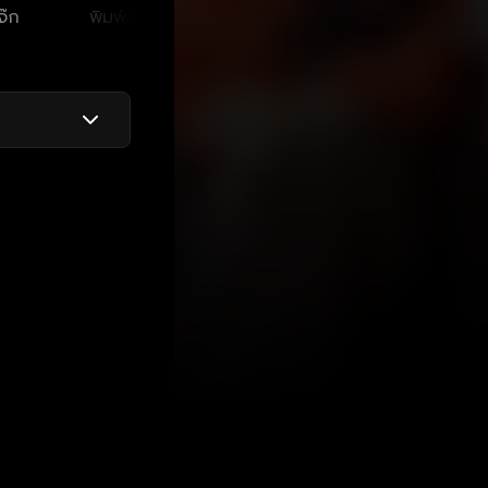
จ๊ก
พิมพ์มาดา บริรักษ์
มยุริญ ผ่องผุดพันธ์
วิชุ
ศุภกร