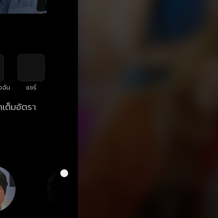
งฉัน
แชร์
าเต็มอัตรา