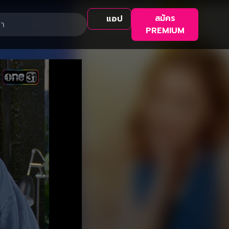
สมัคร
แอป
PREMIUM