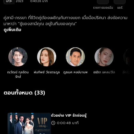
น13+
2023
0:40:26 นาที
รายการของฉัน
แชร์
คู่สามี-ภรรยา ที่ชีวิตคู่ต้องเผชิญกับทางแยก เมื่อมือปริศนา ส่งข้อความ
มาหาว่า “ชู้ของสามีคุณ อยู่ในทีมของคุณ”
ดูเพิ่มเติม
ณวัฒน์ กุลรัตน
ฝนทิพย์ วัชรตระกูล
ภูธเนศ หงษ์มานพ
อรจิรา แหลมวิไล
อัครัฐ น
รักษ์
ตอนทั้งหมด (33)
ตัวอย่าง VIP รักซ่อนชู้
0:00:48 นาที