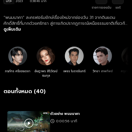
น13+
2023
0:38:46 นาที
รายการของฉัน
แชร์
“พนมนาคา” ละครฟอร์มยักษ์เรื่องใหม่จากช่องวัน 31 จากดินแดน
ศักดิ์สิทธิ์ที่มากด้วยศรัทธา สู่การเกิดปรากฏการณ์เหนือธรรมชาติเกี่ยวกับ
“พญานาค” ที่รอให้ผู้ชมได้มาพิสูจน์กับคำกล่าวที่ว่า “สิ่งที่ไม่เห็น ไม่ใช่
ดูเพิ่มเติม
ไม่มี” ด้วยตาคุณเอง
ภรภัทร ศรีขจรเดชา
อัษฎาพร สิริวัฒน์
เพชร โบราณินทร์
วิทยา เทพทิพย์
ศรุชา เพ
ธนกุล
ตอนทั้งหมด (40)
ตัวอย่าง พนมนาคา
0:00:56 นาที