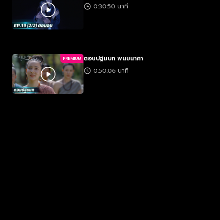
0:30:50 นาที
ตอนปฐมบท พนมนาคา
PREMIUM
0:50:06 นาที