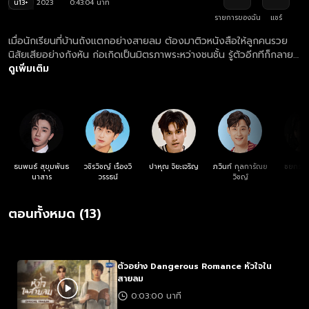
น13+
2023
0:43:04 นาที
รายการของฉัน
แชร์
เมื่อนักเรียนที่บ้านถังแตกอย่างสายลม ต้องมาติวหนังสือให้ลูกคนรวย
นิสัยเสียอย่างกังหัน ก่อเกิดเป็นมิตรภาพระหว่างชนชั้น รู้ตัวอีกทีก็กลาย
เป็นความรักที่สุดขมและแสนอันตราย เพราะชีวิตของทั้งคู่ทำยังไงก็ไม่
ดูเพิ่มเติม
สามารถมาบรรจบกันได้
ธนพนธ์ สุขุมพันธ
วชิรวิชญ์ เรืองวิ
ปาหุณ จิยะเจริญ
ภวินท์ กุลการัณย
ชยกร จ
นาสาร
วรรธน์
วิชญ์
ตอนทั้งหมด (13)
ตัวอย่าง Dangerous Romance หัวใจใน
สายลม
0:03:00 นาที