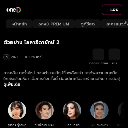
แอป
Playback
/
Mute
หน้าหลัก
oneD PREMIUM
ดูทีวีสด
ละครแนวตั้
Loaded
:
Rate
74.88%
ตัวอย่าง ไลลาธิดายักษ์ 2
ท
2023
0:00:55 นาที
รายการของฉัน
แชร์
การกลับมาครั้งใหม่ ของตำนานยักษ์จิ๋วพลังแจ๋ว ยกทัพความสนุกยิ่ง
ใหญ่ระดับมหึมา เมื่อภารกิจครั้งนี้ ต้องปะทะกับวายร้ายคนใหม่ การต่อสู้ที่
ต้องปกป้องทั้งโลกมนุษย์และโลกยักษ์จึงเริ่มขึ้น!
ดูเพิ่มเติม
รุ่งรดา รุ่งลิขิต
ณัชพัณณ์ ปรมะ
นิโคล เทริโอ
ฝน ธนสุนทร
ณปภัช ฐ