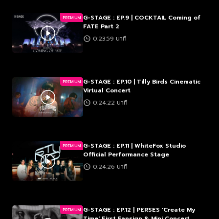
G-STAGE : EP.9 | COCKTAIL Coming of
PREMIUM
FATE Part 2
0:23:59 นาที
G-STAGE : EP.10 | Tilly Birds Cinematic
PREMIUM
Virtual Concert
0:24:22 นาที
G-STAGE : EP.11 | WhiteFox Studio
PREMIUM
Official Performance Stage
0:24:26 นาที
G-STAGE : EP.12 | PERSES 'Create My
PREMIUM
Time' First Fansign & Mini Concert