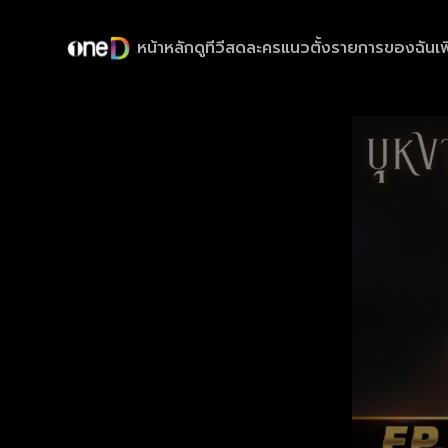
หน้าหลัก
ดูทีวีสด
ละครแนวตั้ง
รายการของฉัน
เพ