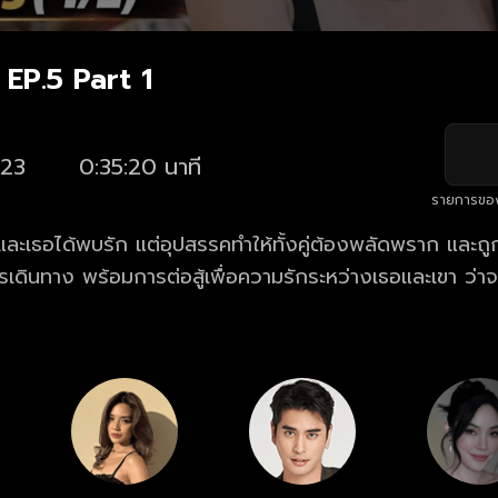
ี EP.5 Part 1
23
0:35:20 นาที
รายการขอ
และเธอได้พบรัก แต่อุปสรรคทำให้ทั้งคู่ต้องพลัดพราก และถู
เดินทาง พร้อมการต่อสู้เพื่อความรักระหว่างเธอและเขา ว่าจะ
ือพังทลาย?