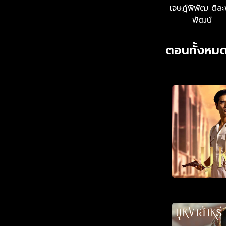
เจษฎ์พิพัฒ ติล
พัฒน์
ตอนทั้งหมด