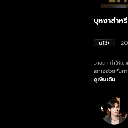
บุหงาส่าหร
น13+
20
วาสนา ทำให้เขา
เอาใจช่วยกับการ
ความสมหวังหร
ดูเพิ่มเติม