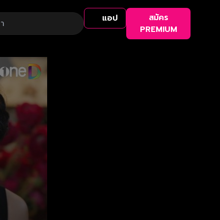
สมัคร
แอป
PREMIUM