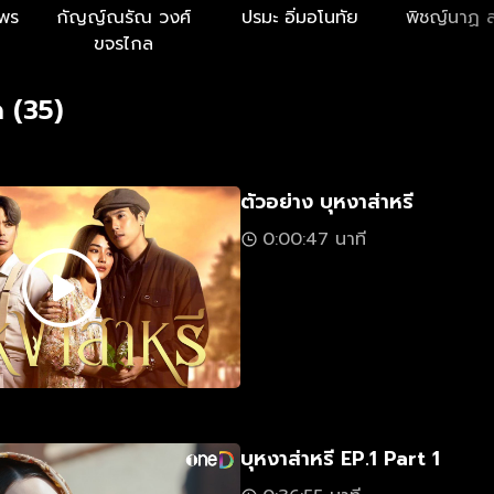
ะพร
กัญญ์ณรัณ วงศ์
ปรมะ อิ่มอโนทัย
พิชญ์นาฏ 
ขจรไกล
 (35)
ตัวอย่าง บุหงาส่าหรี
0:00:47 นาที
บุหงาส่าหรี EP.1 Part 1