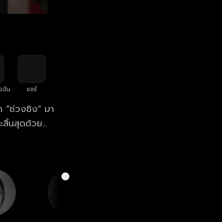
งฉัน
แชร์
ก “ช่วงชิง” มา
สิ้นสุดด้วย