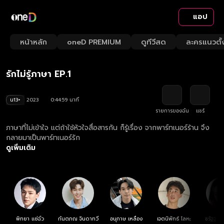
แอป
Playback
/
Mute
หน้าหลัก
oneD PREMIUM
ดูทีวีสด
ละครแนวตั้
Loaded
:
Rate
2.20%
รักไม่รู้ภาษา EP.1
น13+
2023
0:44:59 นาที
รายการของฉัน
แชร์
ภาษาที่ไม่เข้าใจ แต่ถ้าใช้หัวใจสื่อสารกัน ก็รู้เรื่อง จากพาร์ทเนอร์ร้าน จึง
กลายมาเป็นพาร์ทเนอร์รัก
ดูเพิ่มเติม
พิทยา แซ่ฉั่ว
กันตภณ จินดาทวี
อนุภาษ เหลือง
เจตนิพัทธ์ โลหะ
ชรัฐฐา 